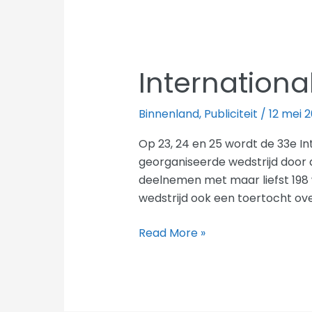
12
2014
Internationa
Binnenland
,
Publiciteit
/
12 mei 
Op 23, 24 en 25 wordt de 33e In
georganiseerde wedstrijd door
deelnemen met maar liefst 198 
wedstrijd ook een toertocht ov
Internationale
Read More »
Junioren
Driedaagse
in
Axel