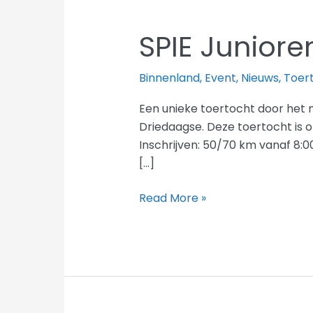
2017
SPIE Juniore
Binnenland
,
Event
,
Nieuws
,
Toer
Een unieke toertocht door het 
Driedaagse. Deze toertocht is 
Inschrijven: 50/70 km vanaf 8:00 
[…]
SPIE
Read More »
Junioren
Driedaagse
Classic
mei