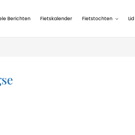
ele Berichten
Fietskalender
Fietstochten
Li
gse