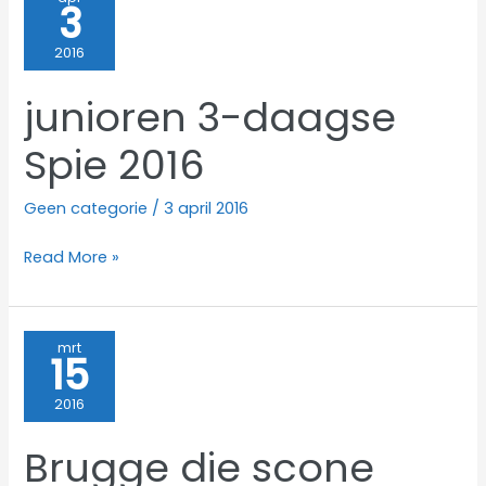
3
SPIE
21
2016
MEI
2016
junioren 3-daagse
Spie 2016
Geen categorie
/
3 april 2016
junioren
Read More »
3-
daagse
Spie
mrt
15
2016
2016
Brugge die scone