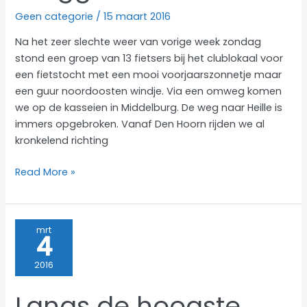
Geen categorie
/
15 maart 2016
Na het zeer slechte weer van vorige week zondag
stond een groep van 13 fietsers bij het clublokaal voor
een fietstocht met een mooi voorjaarszonnetje maar
een guur noordoosten windje. Via een omweg komen
we op de kasseien in Middelburg. De weg naar Heille is
immers opgebroken. Vanaf Den Hoorn rijden we al
kronkelend richting
Brugge
Read More »
die
scone
mrt
4
2016
Langs de hoogste