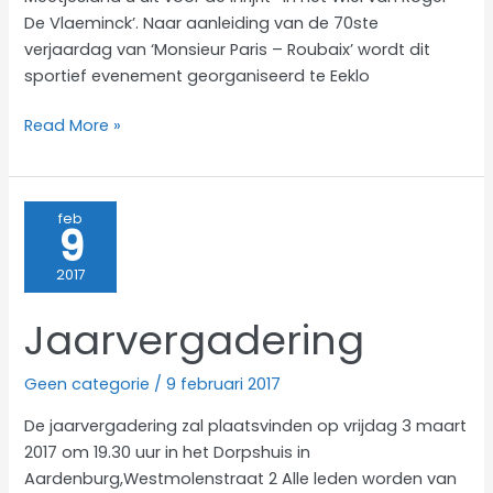
De Vlaeminck’. Naar aanleiding van de 70ste
verjaardag van ‘Monsieur Paris – Roubaix’ wordt dit
sportief evenement georganiseerd te Eeklo
In
Read More »
het
wiel
van
feb
9
Roger
De
2017
Vlaeminck
Jaarvergadering
Geen categorie
/
9 februari 2017
De jaarvergadering zal plaatsvinden op vrijdag 3 maart
2017 om 19.30 uur in het Dorpshuis in
Aardenburg,Westmolenstraat 2 Alle leden worden van