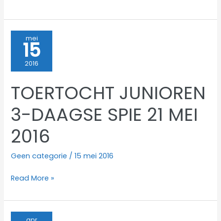
met
twee
man
mei
15
sterk
2016
TOERTOCHT JUNIOREN
3-DAAGSE SPIE 21 MEI
2016
Geen categorie
/
15 mei 2016
TOERTOCHT
Read More »
JUNIOREN
3-
DAAGSE
apr