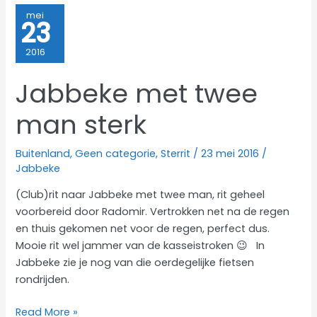
mei
23
2016
Jabbeke met twee
man sterk
Buitenland
,
Geen categorie
,
Sterrit
/
23 mei 2016
/
Jabbeke
(Club)rit naar Jabbeke met twee man, rit geheel
voorbereid door Radomir. Vertrokken net na de regen
en thuis gekomen net voor de regen, perfect dus.
Mooie rit wel jammer van de kasseistroken 😉 In
Jabbeke zie je nog van die oerdegelijke fietsen
rondrijden.
Jabbeke
Read More »