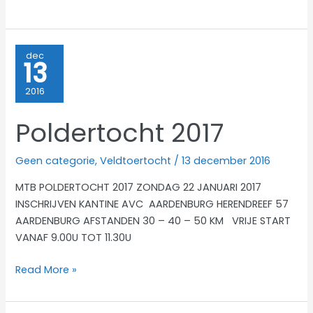
FEESTDAGEN
EN
EEN
dec
13
SPORTIEF
2017
2016
Poldertocht 2017
Geen categorie
,
Veldtoertocht
/
13 december 2016
MTB POLDERTOCHT 2017 ZONDAG 22 JANUARI 2017
INSCHRIJVEN KANTINE AVC AARDENBURG HERENDREEF 57
AARDENBURG AFSTANDEN 30 – 40 – 50 KM VRIJE START
VANAF 9.00U TOT 11.30U
Poldertocht
Read More »
2017