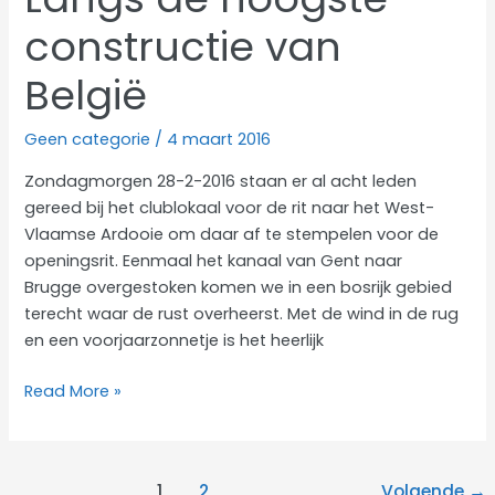
constructie van
België
Geen categorie
/
4 maart 2016
Zondagmorgen 28-2-2016 staan er al acht leden
gereed bij het clublokaal voor de rit naar het West-
Vlaamse Ardooie om daar af te stempelen voor de
openingsrit. Eenmaal het kanaal van Gent naar
Brugge overgestoken komen we in een bosrijk gebied
terecht waar de rust overheerst. Met de wind in de rug
en een voorjaarzonnetje is het heerlijk
Langs
Read More »
de
hoogste
constructie
1
2
Volgende
→