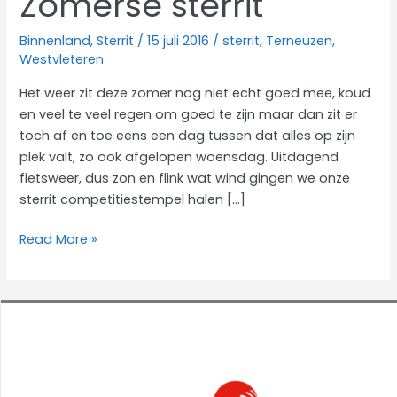
Zomerse sterrit
Binnenland
,
Sterrit
/
15 juli 2016
/
sterrit
,
Terneuzen
,
Westvleteren
Het weer zit deze zomer nog niet echt goed mee, koud
en veel te veel regen om goed te zijn maar dan zit er
toch af en toe eens een dag tussen dat alles op zijn
plek valt, zo ook afgelopen woensdag. Uitdagend
fietsweer, dus zon en flink wat wind gingen we onze
sterrit competitiestempel halen […]
Zomerse
Read More »
sterrit