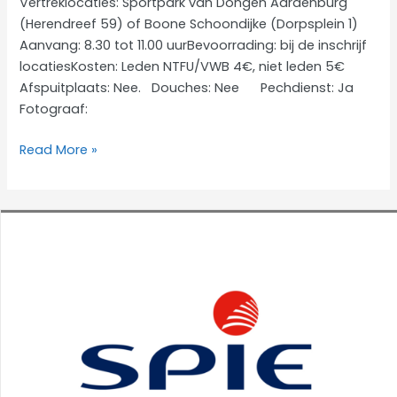
Vertreklocaties: Sportpark van Dongen Aardenburg
(Herendreef 59) of Boone Schoondijke (Dorpsplein 1)
Aanvang: 8.30 tot 11.00 uurBevoorrading: bij de inschrijf
locatiesKosten: Leden NTFU/VWB 4€, niet leden 5€
Afspuitplaats: Nee. Douches: Nee Pechdienst: Ja
Fotograaf:
Veldtoertocht
Read More »
voor
MTB
en
Gravelbikes
21
mei
2023