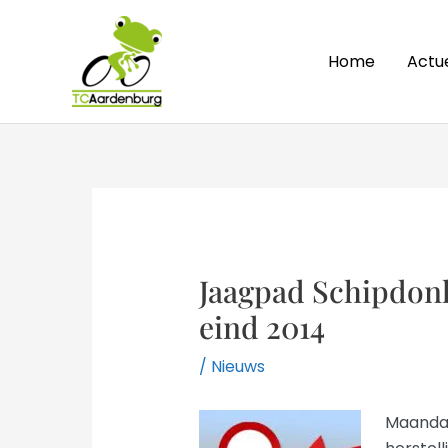
Ga
naar
Home
Actu
de
inhoud
Jaagpad Schipdonk
eind 2014
/
Nieuws
Maandag