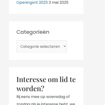
Openingsrit 2025
3 mei 2025
Categorieën
C
a
t
e
g
Interesse om lid te
o
worden?
r
i
Rij eens mee op woensdag of
e
zondag als je interesse hebt, we