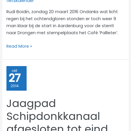
fietskalender
Rudi Boidin, zondag 20 maart 2016 Ondanks wat licht
regen bij het ochtendgloren stonden er toch weer 9
man klaar bij de start in Aardenburg voor de sterrit
naar Drongen met stempelplaats het Café ‘Pallieter’.
Clubrit
Read More »
naar
Drongen
okt
27
2014
Jaagpad
Schipdonkkanaal
afgesloten tot eind