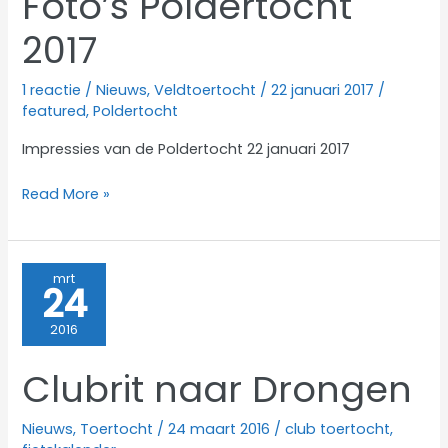
Foto’s Poldertocht
2017
1 reactie
/
Nieuws
,
Veldtoertocht
/
22 januari 2017
/
featured
,
Poldertocht
Impressies van de Poldertocht 22 januari 2017
Foto’s
Read More »
Poldertocht
2017
mrt
24
2016
Clubrit naar Drongen
Nieuws
,
Toertocht
/
24 maart 2016
/
club toertocht
,