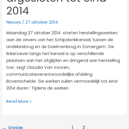
2014
Nieuws
/
27 oktober 2014
Maandag 27 oktober 2014 starten herstellingswerken
aan de oevers van het Schipdonkkanaal, tussen de
Lindekesbrug en de Daelmenbrug in Zomergem. ‘De
linkeroever langs het kanaal is op verschillende
plaatsen aan het afglijden en dringend aan herstelling
toe’, zegt Claudia Van Vooren,
communicatieverantwoordelijke afdeling
Bovenschelde. ‘De werken zullen vermoedelijk tot eind
2014 duren.’ Tijdens de werken
Jaagpad
Read More »
Schipdonkkanaal
afgesloten
tot
←
Vorige
1
2
eind