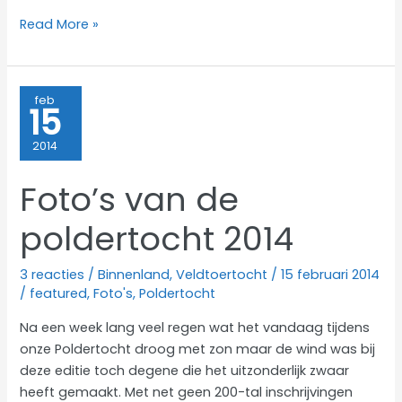
Foto’s
Read More »
Poldertocht
2014
feb
15
2014
Foto’s van de
poldertocht 2014
3 reacties
/
Binnenland
,
Veldtoertocht
/
15 februari 2014
/
featured
,
Foto's
,
Poldertocht
Na een week lang veel regen wat het vandaag tijdens
onze Poldertocht droog met zon maar de wind was bij
deze editie toch degene die het uitzonderlijk zwaar
heeft gemaakt. Met net geen 200-tal inschrijvingen