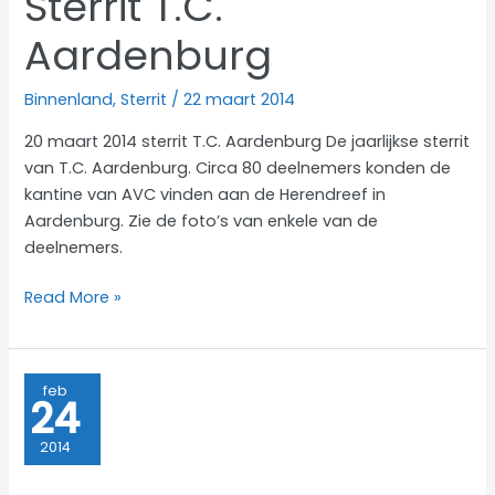
Sterrit T.C.
Aardenburg
Binnenland
,
Sterrit
/
22 maart 2014
20 maart 2014 sterrit T.C. Aardenburg De jaarlijkse sterrit
van T.C. Aardenburg. Circa 80 deelnemers konden de
kantine van AVC vinden aan de Herendreef in
Aardenburg. Zie de foto’s van enkele van de
deelnemers.
Sterrit
Read More »
T.C.
Aardenburg
feb
24
2014