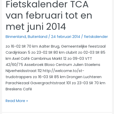
Fietskalender TCA
van februari tot en
met juni 2014
Binnenland
,
Buitenland
/
24 februari 2014
/
fietskalender
zo 16-02 SR 70 km Aalter Brug, Gemeentelijke feestzaal
Cardijnlaan 5 zo 23-02 SR 80 km clubrit zo 02-03 SR 85
km Axel Café Cambrinus Markt 12 zo 09-03 VTT
42/60/75 Assebroek Bloso Centrum Julien Staelens
Nijverheidsstraat 112 http://welcome.to/st-
trudotrappers zo 16-03 SR 85 km Drongen Luchteren
Parachiezaal Gavergrachtstraat 101 zo 23-03 SR 70 km
Breskens Café
Fietskalender
Read More »
TCA
van