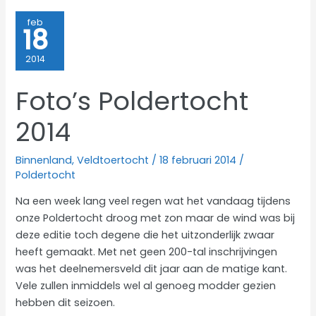
februari
feb
18
tot
en
2014
met
juni
Foto’s Poldertocht
2014
2014
Binnenland
,
Veldtoertocht
/
18 februari 2014
/
Poldertocht
Na een week lang veel regen wat het vandaag tijdens
onze Poldertocht droog met zon maar de wind was bij
deze editie toch degene die het uitzonderlijk zwaar
heeft gemaakt. Met net geen 200-tal inschrijvingen
was het deelnemersveld dit jaar aan de matige kant.
Vele zullen inmiddels wel al genoeg modder gezien
hebben dit seizoen.