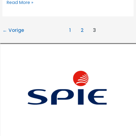
fietsen
Read More »
in
aardenburg
←
Vorige
1
2
3