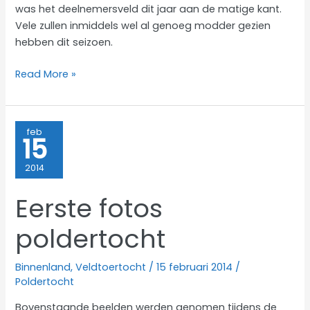
was het deelnemersveld dit jaar aan de matige kant.
Vele zullen inmiddels wel al genoeg modder gezien
hebben dit seizoen.
Foto’s
Read More »
van
de
poldertocht
feb
15
2014
2014
Eerste fotos
poldertocht
Binnenland
,
Veldtoertocht
/
15 februari 2014
/
Poldertocht
Bovenstaande beelden werden genomen tijdens de