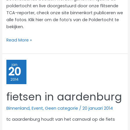
poldertocht en live doorgestuurd door onze flitsende
TCA-reporter, check onze site binnenkort publiceren we
alle fotos. Klik hier om de foto’s van de Poldertocht te
bekijken.
Eerste
Read More »
fotos
poldertocht
jan
20
2014
fietsen in aardenburg
Binnenland
,
Event
,
Geen categorie
/
20 januari 2014
tc aaardenburg houdt van het carnaval op de fiets