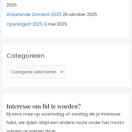
2025
Afsluitende Zomerrit 2025
29 oktober 2025
Openingsrit 2025
3 mei 2025
Categorieën
C
a
t
e
g
Interesse om lid te worden?
o
Rij eens mee op woensdag of zondag als je interesse
r
hebt, we rijden altijd een andere route onder het motto
i
samen uit samen thuis.