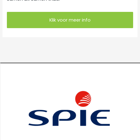
e
ë
Klik voor meer info
n