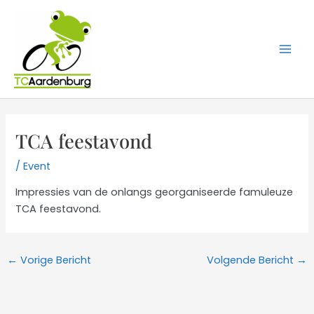
Ga
naar
de
inhoud
TCA feestavond
/
Event
Impressies van de onlangs georganiseerde famuleuze
TCA feestavond.
←
Vorige Bericht
Volgende Bericht
→