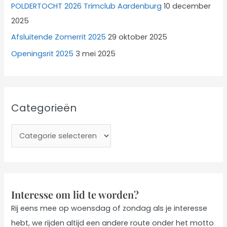
POLDERTOCHT 2026 Trimclub Aardenburg
10 december
2025
Afsluitende Zomerrit 2025
29 oktober 2025
Openingsrit 2025
3 mei 2025
Categorieën
C
a
t
e
g
Interesse om lid te worden?
o
Rij eens mee op woensdag of zondag als je interesse
r
hebt, we rijden altijd een andere route onder het motto