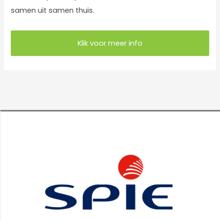
i
samen uit samen thuis.
e
ë
Klik voor meer info
n